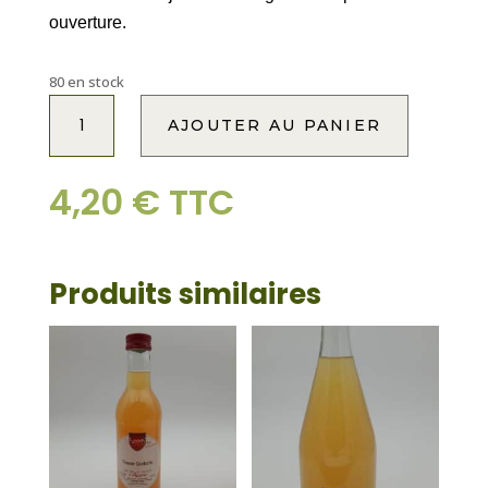
ouverture.
80 en stock
quantité
A
AJOUTER AU PANIER
de
l
JUS
t
DE
e
4,20
€
TTC
POMME
r
ANANAS
n
100
a
CL
Produits similaires
t
i
v
e
: