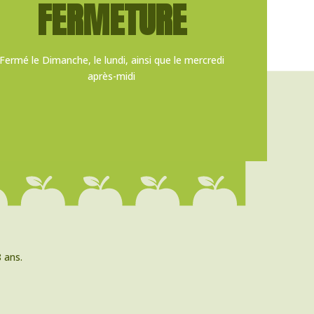
FERMETURE
Fermé le Dimanche, le lundi, ainsi que le mercredi
après-midi
 ans.