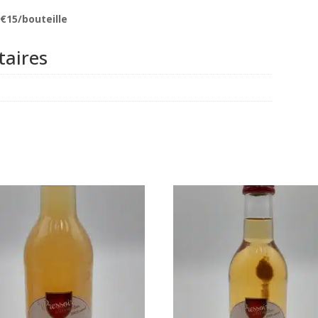
2€15/bouteille
aires