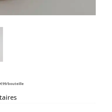
1€99/bouteille
aires