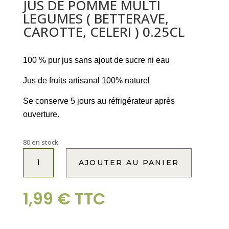
JUS DE POMME MULTI
LEGUMES ( BETTERAVE,
CAROTTE, CELERI ) 0.25CL
100 % pur jus sans ajout de sucre ni eau
Jus de fruits artisanal 100% naturel
Se conserve 5 jours au réfrigérateur après
ouverture.
80 en stock
quantité
A
AJOUTER AU PANIER
de
l
JUS
t
DE
e
1,99
€
TTC
POMME
r
MULTI
n
LEGUMES
a