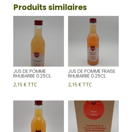
(
Produits similaires
t
BETTERAVE,
i
CAROTTE,
v
CELERI
e
)
:
0.25CL
JUS DE POMME
JUS DE POMME FRAISE
RHUBARBE 0.25CL
RHUBARBE 0.25CL
2,15
€
TTC
2,15
€
TTC