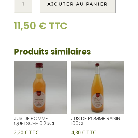
AJOUTER AU PANIER
de
l
JUS
t
DE
e
11,50
€
TTC
RAISIN
r
BAG
n
IN
a
BOX
Produits similaires
t
3
i
LITRES
v
e
:
JUS DE POMME
JUS DE POMME RAISIN
QUETSCHE 0.25CL
100CL
2,20
€
TTC
4,30
€
TTC