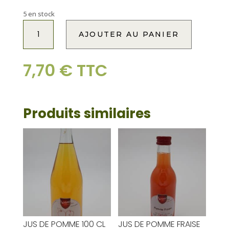
5 en stock
quantité
A
AJOUTER AU PANIER
de
l
MUG
t
JEANNALA
e
7,70
€
TTC
&
r
SEPPALA
n
a
Produits similaires
t
i
v
e
:
JUS DE POMME 100 CL
JUS DE POMME FRAISE