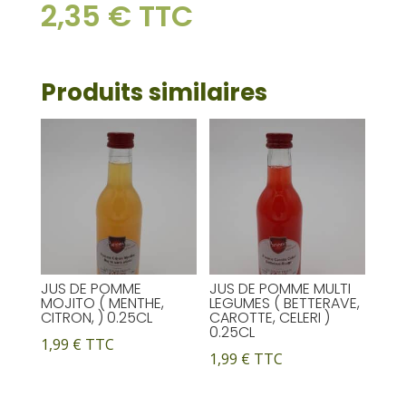
e
2,35
€
TTC
33CL
r
n
a
Produits similaires
t
i
v
e
:
JUS DE POMME
JUS DE POMME MULTI
MOJITO ( MENTHE,
LEGUMES ( BETTERAVE,
CITRON, ) 0.25CL
CAROTTE, CELERI )
0.25CL
1,99
€
TTC
1,99
€
TTC