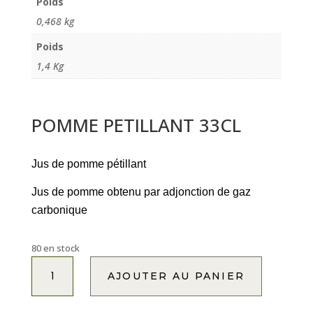
Poids
0,468 kg
Poids
1,4 Kg
POMME PETILLANT 33CL
Jus de pomme pétillant
Jus de pomme obtenu par adjonction de gaz
carbonique
80 en stock
quantité
A
AJOUTER AU PANIER
de
l
POMME
t
PETILLANT