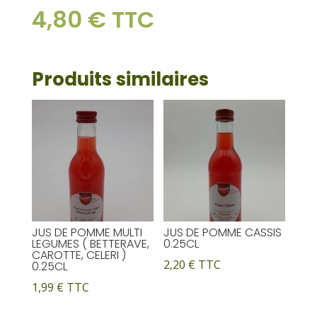
DE
e
4,80
€
TTC
POMME
r
FRUIT
n
DE
a
LA
Produits similaires
t
PASSION
i
100CL
v
e
:
JUS DE POMME MULTI
JUS DE POMME CASSIS
LEGUMES ( BETTERAVE,
0.25CL
CAROTTE, CELERI )
2,20
€
TTC
0.25CL
1,99
€
TTC