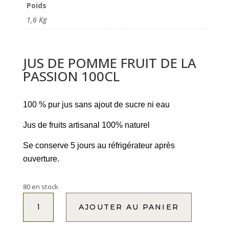
Poids
1,6 Kg
JUS DE POMME FRUIT DE LA
PASSION 100CL
100 % pur jus sans ajout de sucre ni eau
Jus de fruits artisanal 100% naturel
Se conserve 5 jours au réfrigérateur après
ouverture.
80 en stock
quantité
A
AJOUTER AU PANIER
de
l
JUS
t